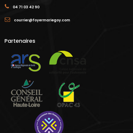
04 71 03 42 90
courrier@foyermariegoy.com
Partenaires