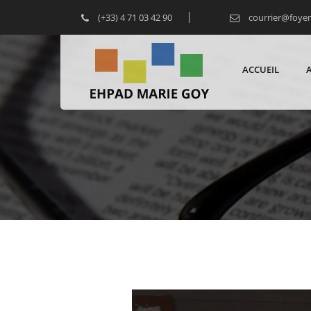
(+33) 4 71 03 42 90
courrier@foye
ACCUEIL