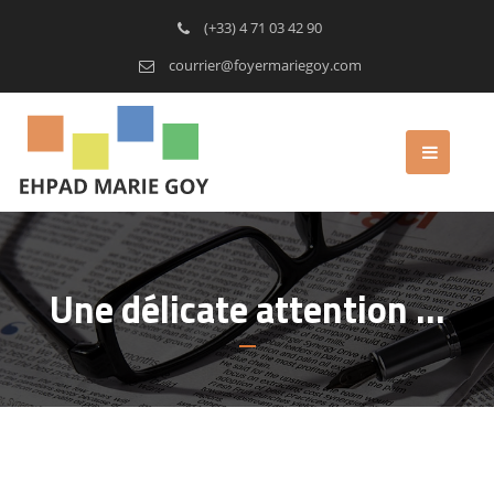
(+33) 4 71 03 42 90
courrier@foyermariegoy.com
Une délicate attention …