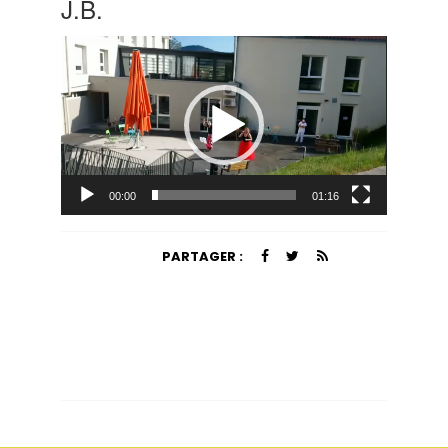
J.B.
Lecteur
vidéo
00:00
01:16
PARTAGER :