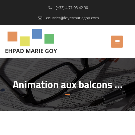
(+33) 4 71 03 42 90
courrier@foyermariegoy.com
Animation aux balcons …