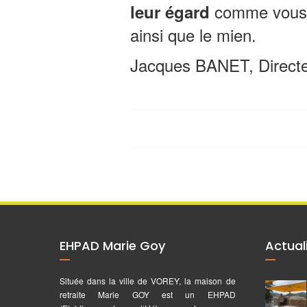
comme vous p
leur égard
ainsi que le mien.
Jacques BANET, Directe
EHPAD Marie Goy
Actual
Située dans la ville de VOREY, la maison de
retraite Marie GOY est un EHPAD