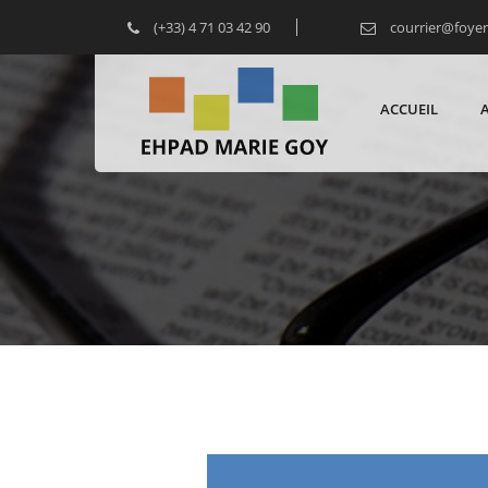
(+33) 4 71 03 42 90
courrier@foye
ACCUEIL