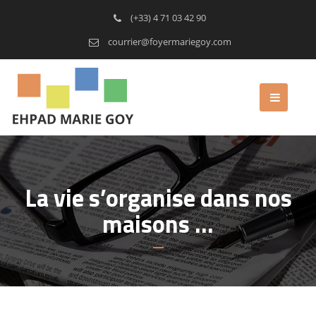
(+33) 4 71 03 42 90
courrier@foyermariegoy.com
La vie s’organise dans nos
maisons …