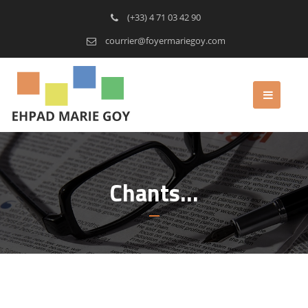
(+33) 4 71 03 42 90
courrier@foyermariegoy.com
Chants…