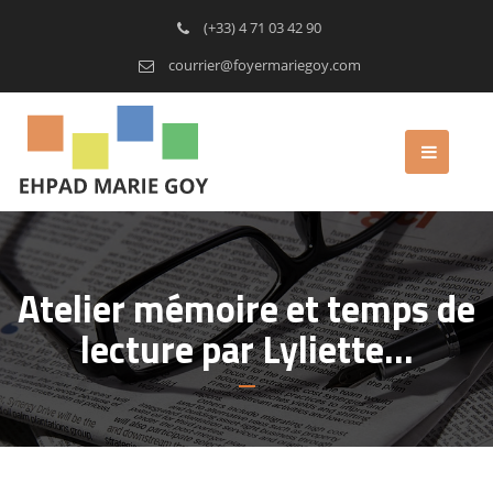
(+33) 4 71 03 42 90
courrier@foyermariegoy.com
Atelier mémoire et temps de
lecture par Lyliette…