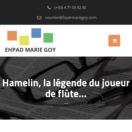
(+33) 4 71 03 42 90
courrier@foyermariegoy.com
Hamelin, la légende du joueur
de flûte…