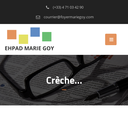
(+33) 4 71 03 42 90
courrier@foyermariegoy.com
Crèche…