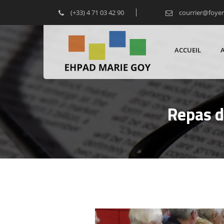
(+33) 4 71 03 42 90
courrier@foye
ACCUEIL
Repas d