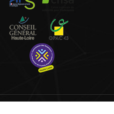
©copyright 2017
Coqpit
Accueil
Actualités
L’association