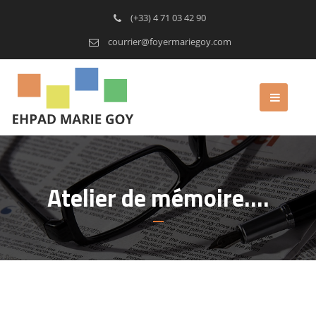
(+33) 4 71 03 42 90
courrier@foyermariegoy.com
Atelier de mémoire….