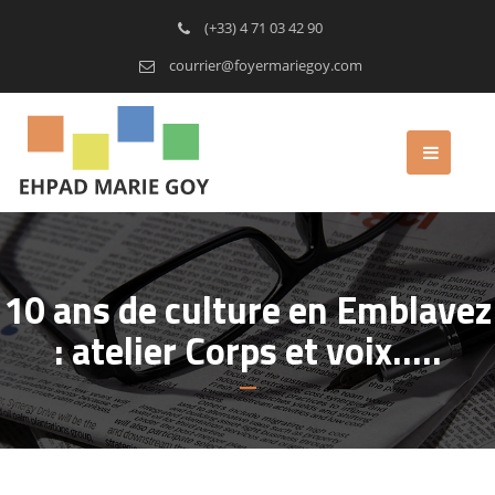
(+33) 4 71 03 42 90
courrier@foyermariegoy.com
10 ans de culture en Emblavez
: atelier Corps et voix…..