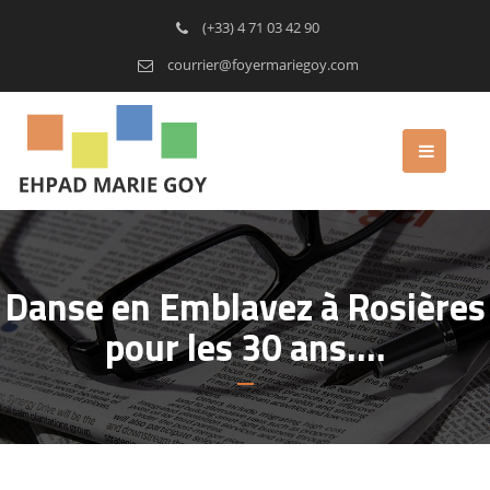
(+33) 4 71 03 42 90
courrier@foyermariegoy.com
Danse en Emblavez à Rosières
pour les 30 ans….