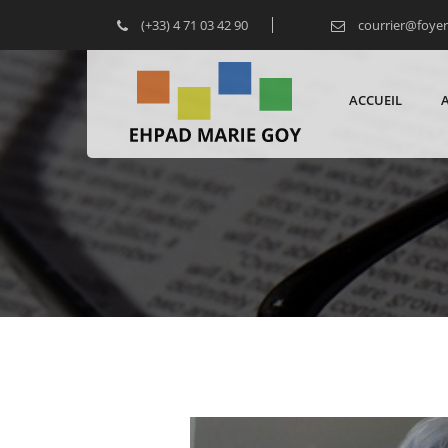
(+33) 4 71 03 42 90
courrier@foye
ACCUEIL