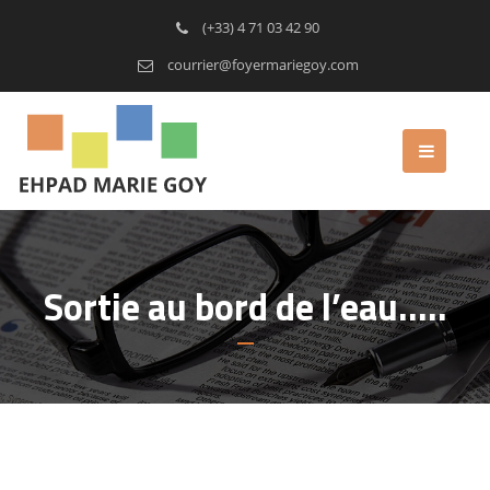
(+33) 4 71 03 42 90
courrier@foyermariegoy.com
Sortie au bord de l’eau…..