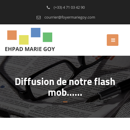
(+33) 4 71 03 42 90
courrier@foyermariegoy.com
Diffusion de notre flash
mob……