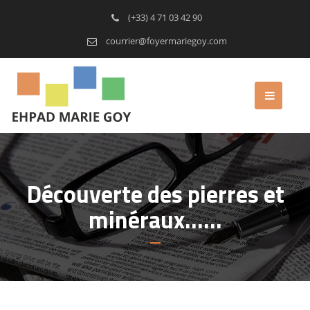
(+33) 4 71 03 42 90
courrier@foyermariegoy.com
Découverte des pierres et
minéraux……