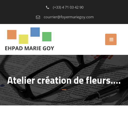
(+33) 4 71 03 42 90
courrier@foyermariegoy.com
Atelier création de fleurs….