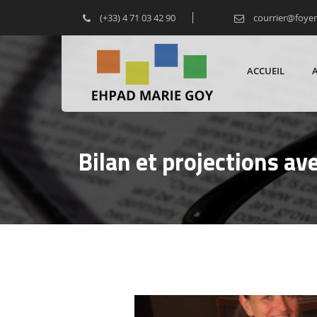
(+33) 4 71 03 42 90
courrier@foye
ACCUEIL
Bilan et projections av