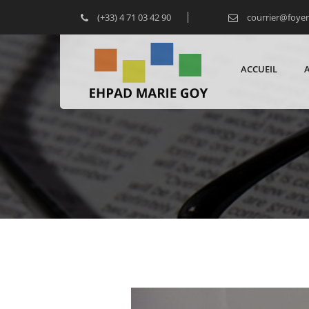
(+33) 4 71 03 42 90
courrier@foye
ACCUEIL