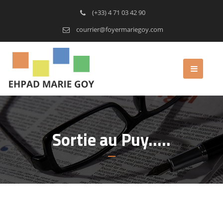
(+33) 4 71 03 42 90
courrier@foyermariegoy.com
Sortie au Puy…..