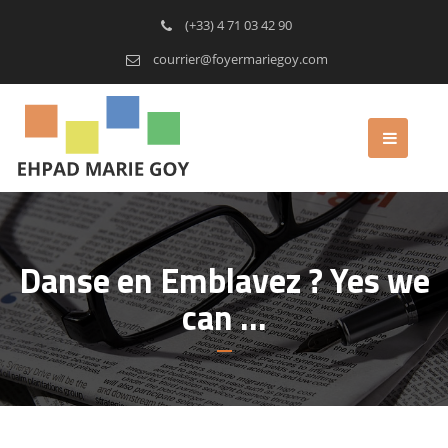
(+33) 4 71 03 42 90
courrier@foyermariegoy.com
Danse en Emblavez ? Yes we
can …