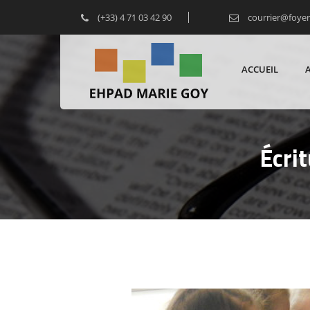
(+33) 4 71 03 42 90
courrier@foye
ACCUEIL
Écri