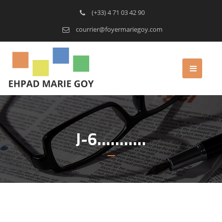
(+33) 4 71 03 42 90
courrier@foyermariegoy.com
J-6………..