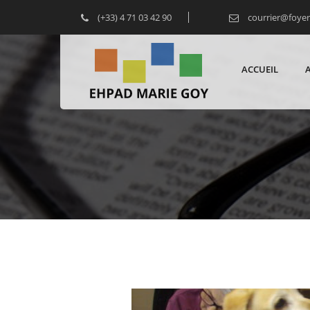
(+33) 4 71 03 42 90
courrier@foye
ACCUEIL