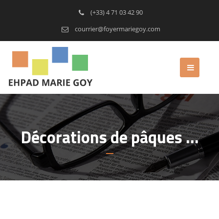
(+33) 4 71 03 42 90
courrier@foyermariegoy.com
Décorations de pâques …