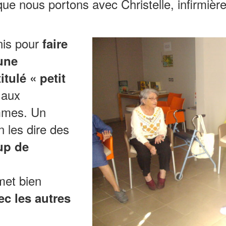
ue nous portons avec Christelle, infirmière
is pour
faire
une
itulé « petit
 aux
mmes. Un
n les dire des
up de
met bien
ec les autres