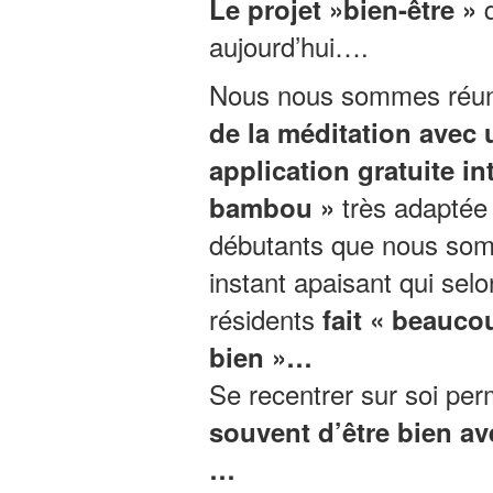
q
Le projet »bien-être »
aujourd’hui….
Nous nous sommes réun
de la méditation avec 
application gratuite int
très adaptée
bambou »
débutants que nous so
instant apaisant qui selo
résidents
fait « beauco
bien »…
Se recentrer sur soi per
souvent d’être bien av
…