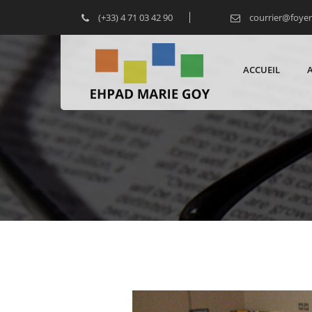
(+33) 4 71 03 42 90
courrier@foye
ACCUEIL