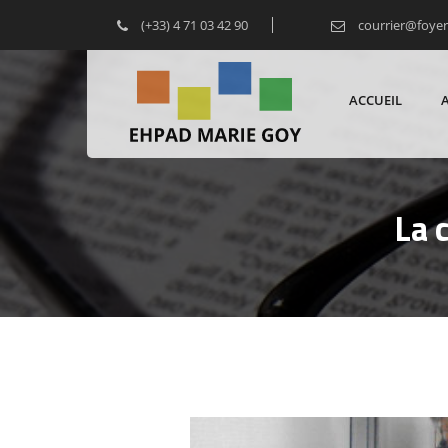
(+33) 4 71 03 42 90
courrier@foye
ACCUEIL
La 