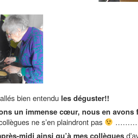
llés bien entendu
les déguster!!
ns un immense cœur, nous en avons fa
collègues ne s’en plaindront pas
………
d’av
après-midi ainsi qu’à mes collègues