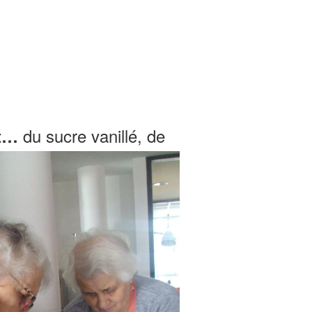
du sucre vanillé, de
ût…