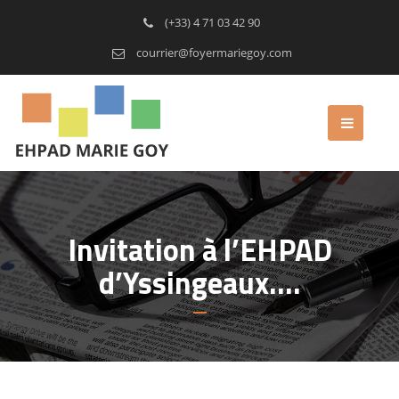
(+33) 4 71 03 42 90
courrier@foyermariegoy.com
Invitation à l’EHPAD
d’Yssingeaux….