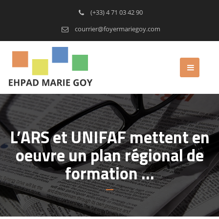
(+33) 4 71 03 42 90
courrier@foyermariegoy.com
L’ARS et UNIFAF mettent en
oeuvre un plan régional de
formation …