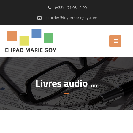
(+33) 4 71 03 42 90
courrier@foyermariegoy.com
Livres audio …