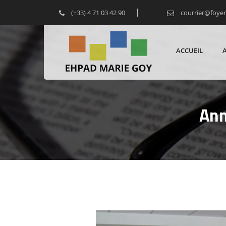
(+33) 4 71 03 42 90
courrier@foye
ACCUEIL
Ann