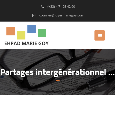
(+33) 4 71 03 42 90
courrier@foyermariegoy.com
Partages intergénérationnel …