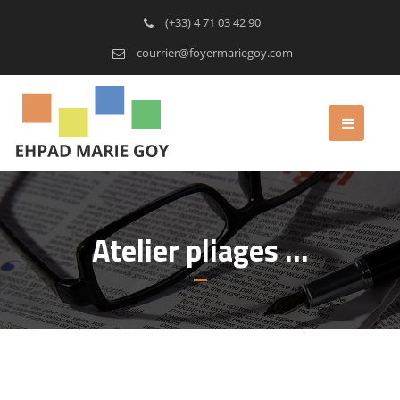
(+33) 4 71 03 42 90
courrier@foyermariegoy.com
Atelier pliages …