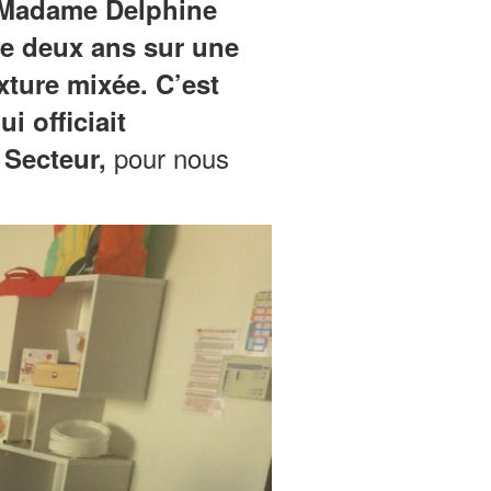
t Madame Delphine
de deux ans sur
une
exture mixée.
C’est
ui officiait
pour nous
 Secteur,