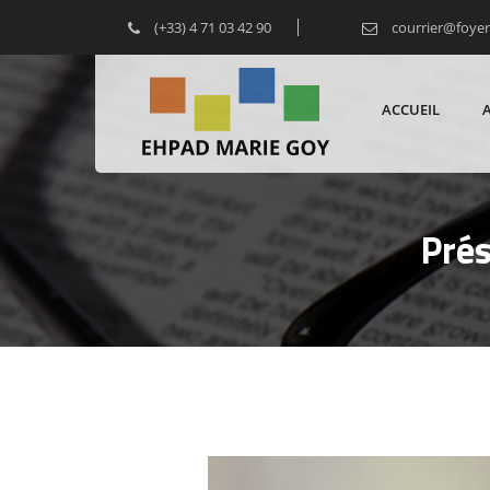
(+33) 4 71 03 42 90
courrier@foye
ACCUEIL
Prés