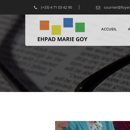
(+33) 4 71 03 42 90
courrier@foye
ACCUEIL