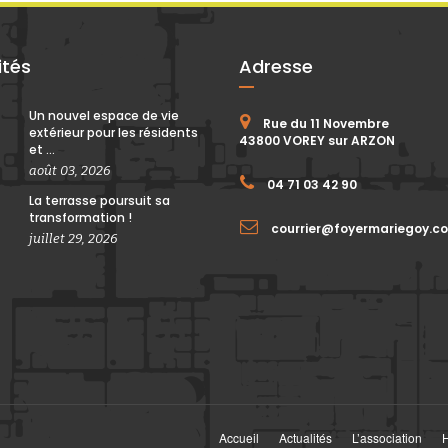
ités
Adresse
Un nouvel espace de vie
Rue du 11 Novembre
extérieur pour les résidents
43800 VOREY sur ARZON
et ...
août 03, 2026
04 71 03 42 90
La terrasse poursuit sa
transformation !
courrier@foyermariegoy.c
juillet 29, 2026
Accueil
Actualités
L’association