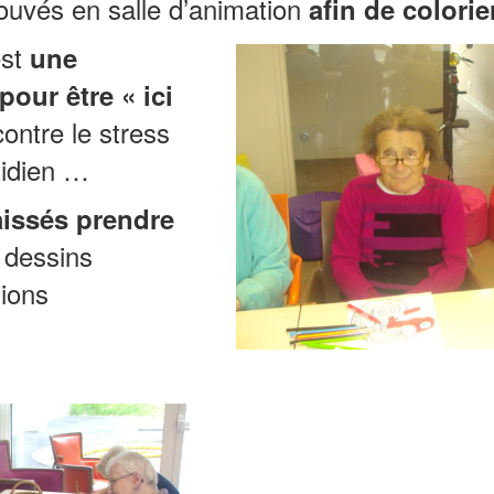
uvés en salle d’animation
afin de colori
est
une
pour être « ici
 contre le stress
tidien …
aissés prendre
 dessins
ions