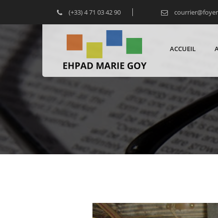
(+33) 4 71 03 42 90
courrier@foye
ACCUEIL