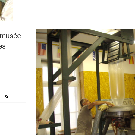
 musée
ès