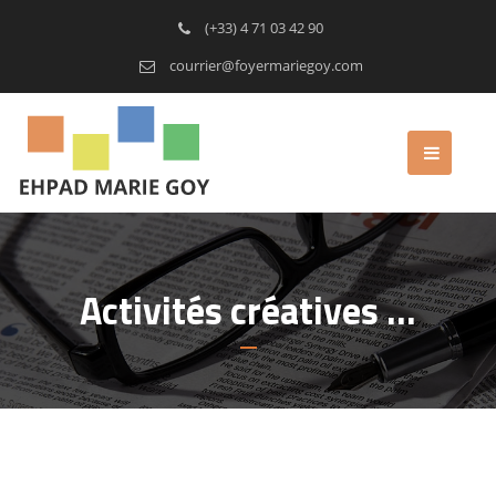
(+33) 4 71 03 42 90
courrier@foyermariegoy.com
Activités créatives …