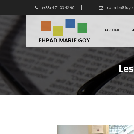
(+33) 4 71 03 42 90
courrier@foye
ACCUEIL
Les