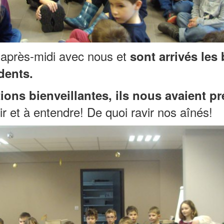
l’après-midi avec nous et
sont arrivés les
dents.
tions bienveillantes, ils nous avaient p
r et à entendre! De quoi ravir nos aînés!