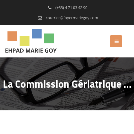
(+33) 4 71 03 42 90
courrier@foyermariegoy.com
La Commission Gériatrique …