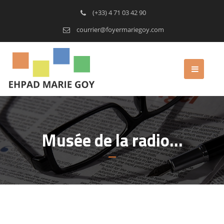
(+33) 4 71 03 42 90
courrier@foyermariegoy.com
Musée de la radio…