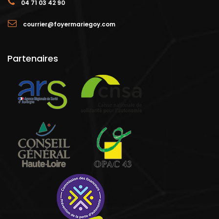
04 71 03 42 90
courrier@foyermariegoy.com
Partenaires