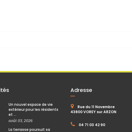
ités
Adresse
Un nouvel espace de vie
Rue du 11 Novembre
extérieur pour les résidents
43800 VOREY sur ARZON
et ...
août 03, 2026
04 71 03 42 90
La terrasse poursuit sa