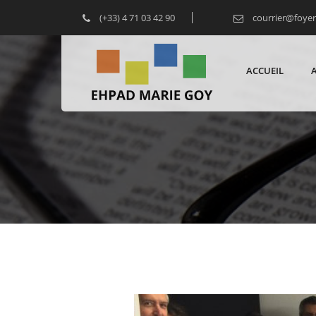
(+33) 4 71 03 42 90
courrier@foye
ACCUEIL