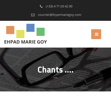
(+33) 4 71 03 42 90
courrier@foyermariegoy.com
Chants ….