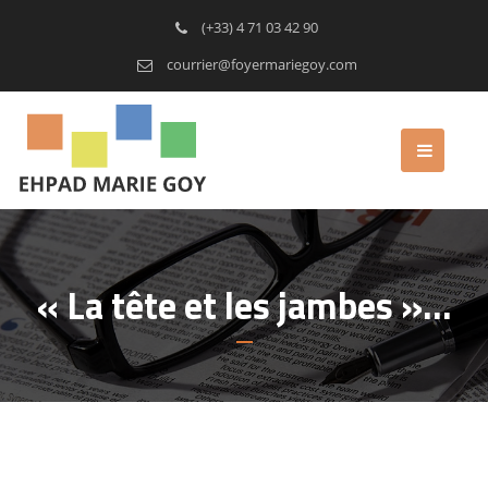
(+33) 4 71 03 42 90
courrier@foyermariegoy.com
« La tête et les jambes »…