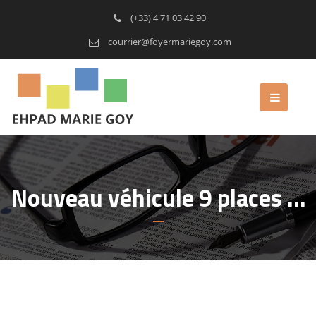
(+33) 4 71 03 42 90
courrier@foyermariegoy.com
Nouveau véhicule 9 places …