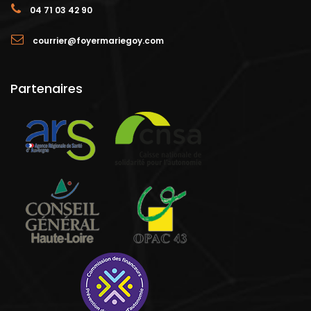
04 71 03 42 90
courrier@foyermariegoy.com
Partenaires