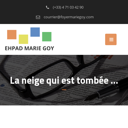
(+33) 4 71 03 42 90
courrier@foyermariegoy.com
La neige qui est tombée …