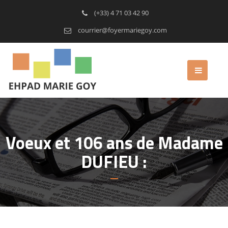
(+33) 4 71 03 42 90
courrier@foyermariegoy.com
Voeux et 106 ans de Madame
DUFIEU :