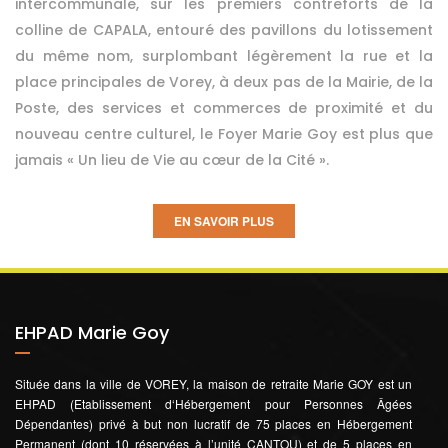
intercommunale, sur les premiers contreforts de la
colline de CAPALA, entouré des pavillons du lotissement
du même nom, surplombant légèrement la rue et la
place principales de Vorey, à deux pas de la Mairie, de la
Poste, des services et commerces de proximité et du
nouveau centre culturel, le Foyer Marie Goy est plus que
jamais « Un lieu de Vie au cœur de la Cité ».
EN SAVOIR PLUS
EHPAD Marie Goy
Située dans la ville de VOREY, la maison de retraite Marie GOY est un
EHPAD (Etablissement d‘Hébergement pour Personnes Âgées
Dépendantes) privé à but non lucratif de 75 places en Hébergement
Permanent (dont 10 réservées à l’unité CANTOU) et de 5 places en