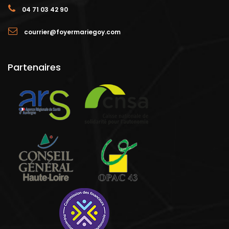
04 71 03 42 90
courrier@foyermariegoy.com
Partenaires