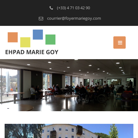
(+33) 4 71 03 42 90
courrier@foyermariegoy.com